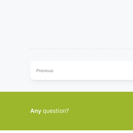
Previous
Any
question?