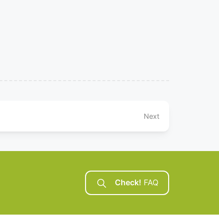
Next
Check!
FAQ