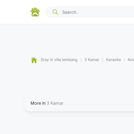
Stay in villa lembang
\
3 Kamar
\
Karaoke
\
Kol
More in
3 Kamar